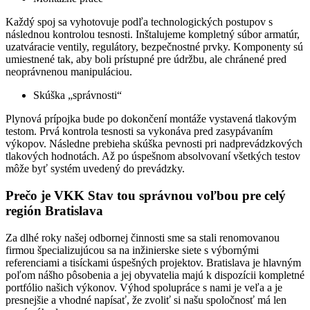
Každý spoj sa vyhotovuje podľa technologických postupov s
následnou kontrolou tesnosti. Inštalujeme kompletný súbor armatúr,
uzatváracie ventily, regulátory, bezpečnostné prvky. Komponenty sú
umiestnené tak, aby boli prístupné pre údržbu, ale chránené pred
neoprávnenou manipuláciou.
Skúška „správnosti“
Plynová prípojka bude po dokončení montáže vystavená tlakovým
testom. Prvá kontrola tesnosti sa vykonáva pred zasypávaním
výkopov. Následne prebieha skúška pevnosti pri nadprevádzkových
tlakových hodnotách. Až po úspešnom absolvovaní všetkých testov
môže byť systém uvedený do prevádzky.
Prečo je VKK Stav tou správnou voľbou pre celý
región Bratislava
Za dlhé roky našej odbornej činnosti sme sa stali renomovanou
firmou špecializujúcou sa na inžinierske siete s výbornými
referenciami a tisíckami úspešných projektov. Bratislava je hlavným
poľom nášho pôsobenia a jej obyvatelia majú k dispozícii kompletné
portfólio našich výkonov. Výhod spolupráce s nami je veľa a je
presnejšie a vhodné napísať, že zvoliť si našu spoločnosť má len