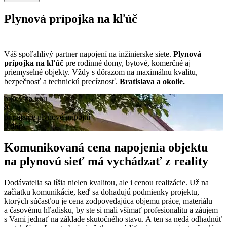
Plynová prípojka na kľúč
Bratislava a
okolie
Váš spoľahlivý partner napojení na inžinierske siete.
Plynová
prípojka na kľúč
pre rodinné domy, bytové, komerčné aj
priemyselné objekty. Vždy s dôrazom na maximálnu kvalitu,
bezpečnosť a technickú precíznosť.
Bratislava a okolie.
rokov na trhu
0
pripájame plynové prípojní
0
dní
Komunikovaná cena napojenia objektu
na plynovú sieť má vychádzať z reality
Dodávatelia sa líšia nielen kvalitou, ale i cenou realizácie. Už na
začiatku komunikácie, keď sa dohadujú podmienky projektu,
ktorých súčasťou je cena zodpovedajúca objemu práce, materiálu
a časovému hľadisku, by ste si mali všímať profesionalitu a záujem
s Vami jednať na základe skutočného stavu. A ten sa nedá odhadnúť