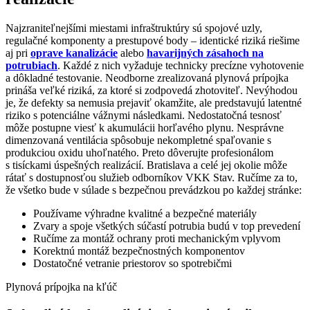
Najzraniteľnejšími miestami infraštruktúry sú spojové uzly,
regulačné komponenty a prestupové body – identické riziká riešime
aj pri
oprave kanalizácie
alebo
havarijných zásahoch na
potrubiach
. Každé z nich vyžaduje technicky precízne vyhotovenie
a dôkladné testovanie. Neodborne zrealizovaná plynová prípojka
prináša veľké riziká, za ktoré si zodpovedá zhotoviteľ. Nevýhodou
je, že defekty sa nemusia prejaviť okamžite, ale predstavujú latentné
riziko s potenciálne vážnymi následkami. Nedostatočná tesnosť
môže postupne viesť k akumulácii horľavého plynu. Nesprávne
dimenzovaná ventilácia spôsobuje nekompletné spaľovanie s
produkciou oxidu uhoľnatého. Preto dôverujte profesionálom
s tisíckami úspešných realizácií. Bratislava a celé jej okolie môže
rátať s dostupnosťou služieb odborníkov VKK Stav. Ručíme za to,
že všetko bude v súlade s bezpečnou prevádzkou po každej stránke:
Používame výhradne kvalitné a bezpečné materiály
Zvary a spoje všetkých súčastí potrubia budú v top prevedení
Ručíme za montáž ochrany proti mechanickým vplyvom
Korektnú montáž bezpečnostných komponentov
Dostatočné vetranie priestorov so spotrebičmi
Plynová prípojka na kľúč