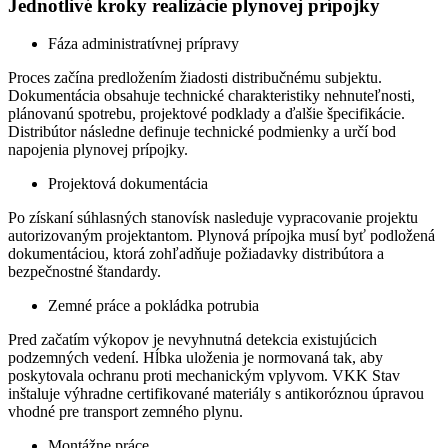
Jednotlivé kroky realizácie plynovej prípojky
Fáza administratívnej prípravy
Proces začína predložením žiadosti distribučnému subjektu.
Dokumentácia obsahuje technické charakteristiky nehnuteľnosti,
plánovanú spotrebu, projektové podklady a ďalšie špecifikácie.
Distribútor následne definuje technické podmienky a určí bod
napojenia plynovej prípojky.
Projektová dokumentácia
Po získaní súhlasných stanovísk nasleduje vypracovanie projektu
autorizovaným projektantom. Plynová prípojka musí byť podložená
dokumentáciou, ktorá zohľadňuje požiadavky distribútora a
bezpečnostné štandardy.
Zemné práce a pokládka potrubia
Pred začatím výkopov je nevyhnutná detekcia existujúcich
podzemných vedení. Hĺbka uloženia je normovaná tak, aby
poskytovala ochranu proti mechanickým vplyvom. VKK Stav
inštaluje výhradne certifikované materiály s antikoróznou úpravou
vhodné pre transport zemného plynu.
Montážne práce