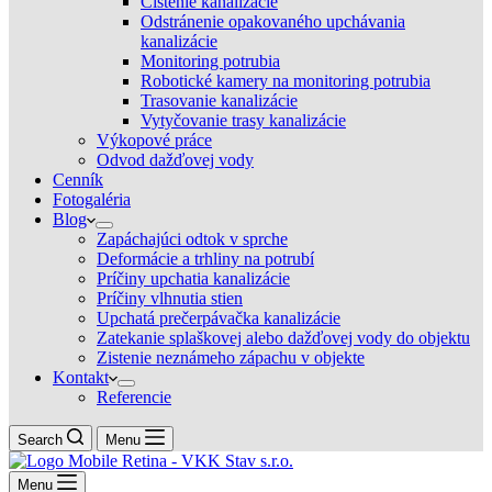
Čistenie kanalizácie
Odstránenie opakovaného upchávania
kanalizácie
Monitoring potrubia
Robotické kamery na monitoring potrubia
Trasovanie kanalizácie
Vytyčovanie trasy kanalizácie
Výkopové práce
Odvod dažďovej vody
Cenník
Fotogaléria
Blog
Zapáchajúci odtok v sprche
Deformácie a trhliny na potrubí
Príčiny upchatia kanalizácie
Príčiny vlhnutia stien
Upchatá prečerpávačka kanalizácie
Zatekanie splaškovej alebo dažďovej vody do objektu
Zistenie neznámeho zápachu v objekte
Kontakt
Referencie
Search
Menu
Menu