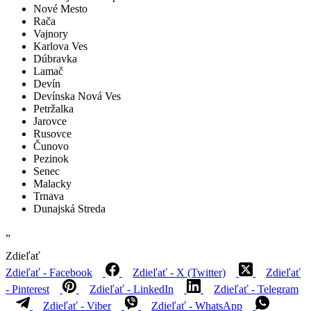
Nové Mesto
Rača
Vajnory
Karlova Ves
Dúbravka
Lamač
Devín
Devínska Nová Ves
Petržalka
Jarovce
Rusovce
Čunovo
Pezinok
Senec
Malacky
Trnava
Dunajská Streda
„
Zdieľať
Zdieľať - Facebook
Zdieľať - X (Twitter)
Zdieľať
- Pinterest
Zdieľať - LinkedIn
Zdieľať - Telegram
Zdieľať - Viber
Zdieľať - WhatsApp