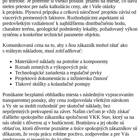
po telefóne. Je potrebné si všetko posúdiť priamo na mieste, čo dáva
nielen priestor pre našu kalkuláciu ceny, ale i Vaše otázky
k projektu. Plynová prípojka a celková náročnosť projektu závisí od
viacerých premenných faktorov. Rozhodujúcimi aspektami sú
predovšetkým vzdialenosť k najbližšiemu distribučnému bodu,
charakter terénu, geologické podmienky lokality, požadovaný výkon
systému a konkrétne technické parametre objektu.
Komunikovaná cena na to, aby s ňou zákazník mohol rátať ako
s reálnym nákladom, musí zohľadňovať:
Materiálové náklady na potrubie a komponenty
Rozsah zemných a výkopových prác
Technologické zariadenia a regulačné prvky
Projektovú dokumentáciu a inžiniersku činnosť
Tlakové skúšky a kolaudačné postupy
Ponúkame bezplatnú obhliadku miesta s následným vypracovaním
transparentnej ponuky, aby cena zodpovedala všetkým nárokom
a Vy ste sa mohli rozhodnúť pre skutočné náklady, bez
nepríjemných prekvapení na záver. Našim cieľom je vždy získať
ďalšieho spokojného zákazníka spoločnosti VKK Stav, ktorý sa na
nás obráti s dôverou aj v budúcnosti. Bratislava a jej okolie sú
oblasťou, ktorú dôverne poznáme a tisíce spokojných zákazníkov sú
dôkazom, že svoju prácu robíme poctivo, zodpovedne a pre Vás
predstavuje aj investíciu do kvality.