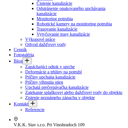
Čistenie kanalizácie
Odstránenie opakovaného upchávania
kanalizácie
Monitoring potrubia
Robotické kamery na monitoring potrubia
Trasovanie kanalizácie
Vytyčovanie trasy kanalizácie
Výkopové práce
Odvod dažďovej vody
Cenník
Fotogaléria
Blog
Zapáchajúci odtok v sprche
Deformácie a trhliny na potrubí
Príčiny upchatia kanalizácie
Príčiny vlhnutia stien
Upchatá prečerpávačka kanalizácie
Zatekanie splaškovej alebo dažďovej vody do objektu
Zistenie neznámeho zápachu v objekte
Kontakt
Referencie
V.K.K. Stav s.r.o.
Pri Vinohradoch 109