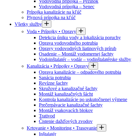
Vodovodná prípojka – Pezinok
Vodovodná prípojka – Senec
Prípojka kanalizácie na kľúč
Plynová prípojka na kľúč
Všetky služby
Voda • Prípojky • Opravy
Detekcia úniku vody a lokalizácia poruchy
Oprava vodovodného potrubia
Opravy vodovodných liatinových prírub
Osadenie – Montáž vodomernej šachty
Vodoinštalatér – vodár – vodinštalatérske služby
Kanalizácia • Prípojky • Opravy
Oprava kanalizácie – odpadového potrubia
Sanácia potrubia
Revízne šachty
Skružové a kanalizačné šachty
Montáž kanalizačných šácht
Kontrola kanalizácie po uskutočnenej výmene
Prečerpávacie kanalizačné šachty
Montáž vsakovacích blokov
Trativod
Čistenie dažďových zvodov
Krtovanie • Monitoring • Trasovanie
Inštalatér