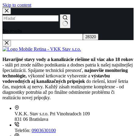
Skip to content
No results
Havarijné stavy vody a kanalizácie riešime už viac ako 18 rokov
- stáli pri zrode nášho podnikania a dodnes patria k našej najsilnejšej
špecializácii. Spájame technickú presnosť,
najnovšie monitoring
technológie,
výkonné krtkovacie vybavenie a
výstavbu
vodovodných aj kanalizačných prípojok
do riešení, ktoré šetria
čas, majetok aj nervy. Každý zásah realizujeme komplexne - od
diagnostiky potrubia až po finálne odstránenie problému či
realizáciu novej prípojky.
V.K.K. Stav s.r.o.
Pri Vinohradoch 109
831 06 Bratislava
Telefón:
0903630100