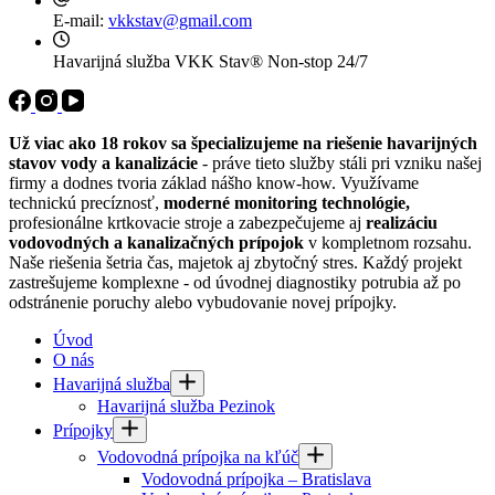
E-mail:
vkkstav@gmail.com
Havarijná služba VKK Stav®
Non-stop 24/7
Už viac ako 18 rokov sa špecializujeme na riešenie havarijných
stavov vody a kanalizácie
- práve tieto služby stáli pri vzniku našej
firmy a dodnes tvoria základ nášho know-how. Využívame
technickú precíznosť,
moderné monitoring technológie,
profesionálne krtkovacie stroje a zabezpečujeme aj
realizáciu
vodovodných a kanalizačných prípojok
v kompletnom rozsahu.
Naše riešenia šetria čas, majetok aj zbytočný stres. Každý projekt
zastrešujeme komplexne - od úvodnej diagnostiky potrubia až po
odstránenie poruchy alebo vybudovanie novej prípojky.
Úvod
O nás
Havarijná služba
Havarijná služba Pezinok
Prípojky
Vodovodná prípojka na kľúč
Vodovodná prípojka – Bratislava