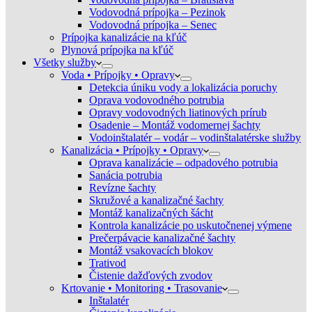
Vodovodná prípojka – Pezinok
Vodovodná prípojka – Senec
Prípojka kanalizácie na kľúč
Plynová prípojka na kľúč
Všetky služby
Voda • Prípojky • Opravy
Detekcia úniku vody a lokalizácia poruchy
Oprava vodovodného potrubia
Opravy vodovodných liatinových prírub
Osadenie – Montáž vodomernej šachty
Vodoinštalatér – vodár – vodinštalatérske služby
Kanalizácia • Prípojky • Opravy
Oprava kanalizácie – odpadového potrubia
Sanácia potrubia
Revízne šachty
Skružové a kanalizačné šachty
Montáž kanalizačných šácht
Kontrola kanalizácie po uskutočnenej výmene
Prečerpávacie kanalizačné šachty
Montáž vsakovacích blokov
Trativod
Čistenie dažďových zvodov
Krtovanie • Monitoring • Trasovanie
Inštalatér