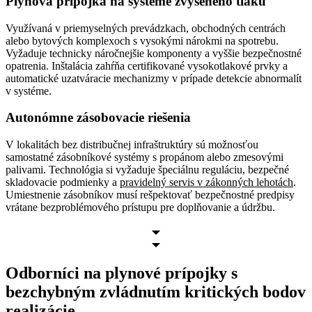
Plynová prípojka na systéme zvýšeného tlaku
Využívaná v priemyselných prevádzkach, obchodných centrách
alebo bytových komplexoch s vysokými nárokmi na spotrebu.
Vyžaduje technicky náročnejšie komponenty a vyššie bezpečnostné
opatrenia. Inštalácia zahŕňa certifikované vysokotlakové prvky a
automatické uzatváracie mechanizmy v prípade detekcie abnormalít
v systéme.
Autonómne zásobovacie riešenia
V lokalitách bez distribučnej infraštruktúry sú možnosťou
samostatné zásobníkové systémy s propánom alebo zmesovými
palivami. Technológia si vyžaduje špeciálnu reguláciu, bezpečné
skladovacie podmienky a
pravidelný servis v zákonných lehotách
.
Umiestnenie zásobníkov musí rešpektovať bezpečnostné predpisy
vrátane bezproblémového prístupu pre doplňovanie a údržbu.
Odborníci na plynové prípojky s
bezchybným zvládnutím kritických bodov
realizácie