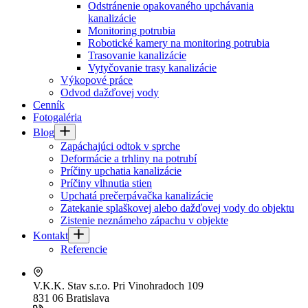
Odstránenie opakovaného upchávania
kanalizácie
Monitoring potrubia
Robotické kamery na monitoring potrubia
Trasovanie kanalizácie
Vytyčovanie trasy kanalizácie
Výkopové práce
Odvod dažďovej vody
Cenník
Fotogaléria
Blog
Zapáchajúci odtok v sprche
Deformácie a trhliny na potrubí
Príčiny upchatia kanalizácie
Príčiny vlhnutia stien
Upchatá prečerpávačka kanalizácie
Zatekanie splaškovej alebo dažďovej vody do objektu
Zistenie neznámeho zápachu v objekte
Kontakt
Referencie
V.K.K. Stav s.r.o.
Pri Vinohradoch 109
831 06 Bratislava