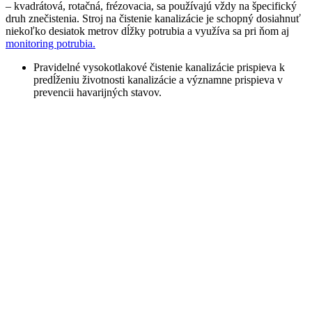
– kvadrátová, rotačná, frézovacia, sa používajú vždy na špecifický
druh znečistenia. Stroj na čistenie kanalizácie je schopný dosiahnuť
niekoľko desiatok metrov dĺžky potrubia a využíva sa pri ňom aj
monitoring potrubia.
Pravidelné vysokotlakové čistenie kanalizácie prispieva k
predĺženiu životnosti kanalizácie a významne prispieva v
prevencii havarijných stavov.