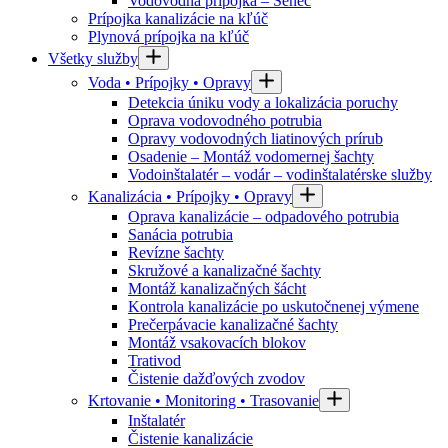
Vodovodná prípojka – Senec
Prípojka kanalizácie na kľúč
Plynová prípojka na kľúč
Všetky služby
Voda • Prípojky • Opravy
Detekcia úniku vody a lokalizácia poruchy
Oprava vodovodného potrubia
Opravy vodovodných liatinových prírub
Osadenie – Montáž vodomernej šachty
Vodoinštalatér – vodár – vodinštalatérske služby
Kanalizácia • Prípojky • Opravy
Oprava kanalizácie – odpadového potrubia
Sanácia potrubia
Revízne šachty
Skružové a kanalizačné šachty
Montáž kanalizačných šácht
Kontrola kanalizácie po uskutočnenej výmene
Prečerpávacie kanalizačné šachty
Montáž vsakovacích blokov
Trativod
Čistenie dažďových zvodov
Krtovanie • Monitoring • Trasovanie
Inštalatér
Čistenie kanalizácie