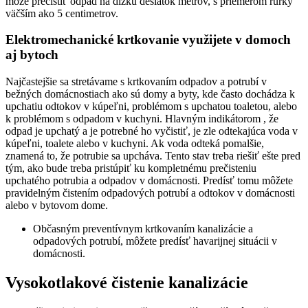
môže prečistiť odpad na dĺžku desiatok metrov, s priemerom rúrky
väčším ako 5 centimetrov.
Elektromechanické krtkovanie využijete v domoch
aj bytoch
Najčastejšie sa stretávame s krtkovaním odpadov a potrubí v
bežných domácnostiach ako sú domy a byty, kde často dochádza k
upchatiu odtokov v kúpeľni, problémom s upchatou toaletou, alebo
k problémom s odpadom v kuchyni. Hlavným indikátorom , že
odpad je upchatý a je potrebné ho vyčistiť, je zle odtekajúca voda v
kúpeľni, toalete alebo v kuchyni. Ak voda odteká pomalšie,
znamená to, že potrubie sa upcháva. Tento stav treba riešiť ešte pred
tým, ako bude treba pristúpiť ku kompletnému prečisteniu
upchatého potrubia a odpadov v domácnosti. Predísť tomu môžete
pravidelným čistením odpadových potrubí a odtokov v domácnosti
alebo v bytovom dome.
Občasným preventívnym krtkovaním kanalizácie a
odpadových potrubí, môžete predísť havarijnej situácii v
domácnosti.
Vysokotlakové čistenie kanalizácie​