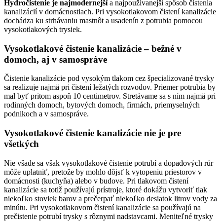
Hydročistenie je najmodernejší
a najpoužívanejší spôsob čistenia
kanalizácií v domácnostiach. Pri vysokotlakovom čistení kanalizácie
dochádza ku strhávaniu mastnôt a usadenín z potrubia pomocou
vysokotlakových trysiek.
Vysokotlakové čistenie kanalizácie – bežné v
domoch, aj v samospráve
Čistenie kanalizácie pod vysokým tlakom cez špecializované trysky
sa realizuje najmä pri čistení ležatých rozvodov. Priemer potrubia by
mal byť pritom aspoň 10 centimetrov. Stretávame sa s ním najmä pri
rodinných domoch, bytových domoch, firmách, priemyselných
podnikoch a v samospráve.
Vysokotlakové čistenie kanalizácie nie je pre
všetkých
Nie všade sa však vysokotlakové čistenie potrubí a dopadových rúr
môže uplatniť, pretože by mohlo dôjsť k vytopeniu priestorov v
domácnosti (kuchyňa) alebo v budove. Pri tlakovom čistení
kanalizácie sa totiž používajú prístroje, ktoré dokážu vytvoriť tlak
niekoľko stoviek barov a prečerpať niekoľko desiatok litrov vody za
minútu. Pri vysokotlakovom čistení kanalizácie sa používajú na
prečistenie potrubí trysky s rôznymi nadstavcami. Meniteľné trysky