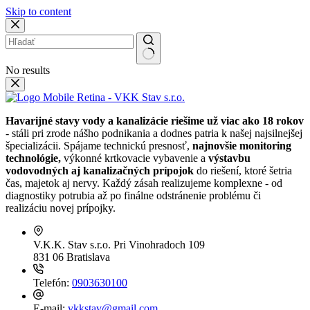
Skip to content
No results
Havarijné stavy vody a kanalizácie riešime už viac ako 18 rokov
- stáli pri zrode nášho podnikania a dodnes patria k našej najsilnejšej
špecializácii. Spájame technickú presnosť,
najnovšie monitoring
technológie,
výkonné krtkovacie vybavenie a
výstavbu
vodovodných aj kanalizačných prípojok
do riešení, ktoré šetria
čas, majetok aj nervy. Každý zásah realizujeme komplexne - od
diagnostiky potrubia až po finálne odstránenie problému či
realizáciu novej prípojky.
V.K.K. Stav s.r.o.
Pri Vinohradoch 109
831 06 Bratislava
Telefón:
0903630100
E-mail:
vkkstav@gmail.com