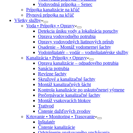
Vodovodná prípojka – Senec
Prípojka kanalizácie na kľúč
Plynová prípojka na kľúč
Všetky služby
Voda • Prípojky • Opravy
Detekcia úniku vody a lokalizácia poruchy
Oprava vodovodného potrubia
Opravy vodovodných liatinových prírub
Osadenie – Montáž vodomernej šachty
Vodoinštalatér – vodár – vodinštalatérske služby
Kanalizácia • Prípojky • Opravy
Oprava kanalizácie – odpadového potrubia
Sanácia potrubia
Revízne šachty
Skružové a kanalizačné šachty
Montáž kanalizačných šácht
Kontrola kanalizácie po uskutočnenej výmene
Prečerpávacie kanalizačné šachty
Montáž vsakovacích blokov
Trativod
Čistenie dažďových zvodov
Krtovanie • Monitoring • Trasovanie
Inštalatér
Čistenie kanalizácie
Odstránenie opakovaného upchávania