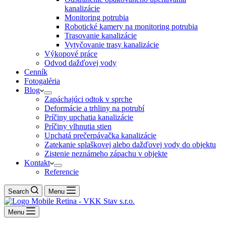
kanalizácie
Monitoring potrubia
Robotické kamery na monitoring potrubia
Trasovanie kanalizácie
Vytyčovanie trasy kanalizácie
Výkopové práce
Odvod dažďovej vody
Cenník
Fotogaléria
Blog
Zapáchajúci odtok v sprche
Deformácie a trhliny na potrubí
Príčiny upchatia kanalizácie
Príčiny vlhnutia stien
Upchatá prečerpávačka kanalizácie
Zatekanie splaškovej alebo dažďovej vody do objektu
Zistenie neznámeho zápachu v objekte
Kontakt
Referencie
Search
Menu
Menu