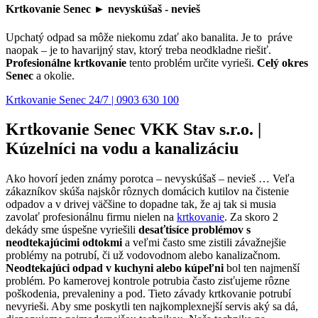
Krtkovanie Senec ► nevyskúšaš - nevieš
Upchatý odpad sa môže niekomu zdať ako banalita. Je to práve
naopak – je to havarijný stav, ktorý treba neodkladne riešiť.
Profesionálne krtkovanie
tento problém určite vyrieši.
Celý okres
Senec
a okolie.
Krtkovanie Senec 24/7 | 0903 630 100
Krtkovanie Senec
VKK Stav s.r.o.
|
Kúzelníci na vodu a kanalizáciu
Ako hovorí jeden známy porotca – nevyskúšaš – nevieš … Veľa
zákazníkov skúša najskôr rôznych domácich kutilov na čistenie
odpadov a v drivej väčšine to dopadne tak, že aj tak si musia
zavolať profesionálnu firmu nielen na
krtkovanie
. Za skoro 2
dekády sme úspešne vyriešili
desaťtisíce problémov s
neodtekajúcimi odtokmi
a veľmi často sme zistili závažnejšie
problémy na potrubí, či už vodovodnom alebo kanalizačnom.
Neodtekajúci odpad v kuchyni alebo kúpeľni
bol ten najmenší
problém. Po kamerovej kontrole potrubia často zisťujeme rôzne
poškodenia, prevaleniny a pod. Tieto závady krtkovanie potrubí
nevyrieši. Aby sme poskytli ten najkomplexnejší servis aký sa dá,