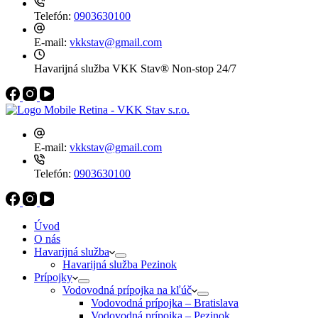
Telefón:
0903630100
E-mail:
vkkstav@gmail.com
Havarijná služba VKK Stav®
Non-stop 24/7
E-mail:
vkkstav@gmail.com
Telefón:
0903630100
Úvod
O nás
Havarijná služba
Havarijná služba Pezinok
Prípojky
Vodovodná prípojka na kľúč
Vodovodná prípojka – Bratislava
Vodovodná prípojka – Pezinok