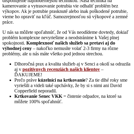
disponujeme najmodernejšou technikou. Naša technika na
kamerovanie a vytrasovanie potrubia vie odhaliť problém bez
výkopov. Ak je potrubie prasknuté alebo inak poškodené potrubie,
vieme ho opraviť na kľúč. Samozrejmosťou sú výkopové a zemné
práce.
U nás sa môžete spoľahnúť, že od Vás neodídeme dovtedy, dokiaľ
problém komplexne nevyriešime a neodstránime k Vašej plnej
spokojnosti.
Komplexnosť našich služieb sa pretaví aj do
výhodnej ceny
– nakoľko nemusíte volať 2-3 firmy na rôzne
problémy, ale u nás máte všetko pod jednou strechou.
Dlhoročná prax a kvalita služieb aj v Senci a okolí sa odrazila
aj v
pozitívnych recenziách našich klientov
–
ĎAKUJEME!
Prečo práve
kúzelníci na krtkovanie
? Za tie dlhé roky sme
vyriešili a videli také upchávky, že by si s nimi ani David
Copperfield neporadil.
Krtkovanie Senec VKK
= čistenie odpadov, na ktoré sa
môžete 100% spoľahnúť.