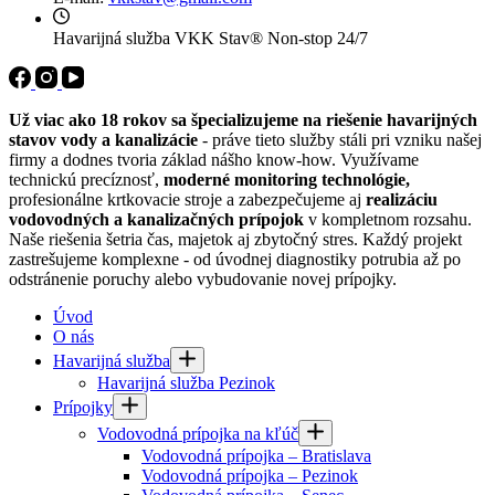
Havarijná služba VKK Stav®
Non-stop 24/7
Už viac ako 18 rokov sa špecializujeme na riešenie havarijných
stavov vody a kanalizácie
- práve tieto služby stáli pri vzniku našej
firmy a dodnes tvoria základ nášho know-how. Využívame
technickú precíznosť,
moderné monitoring technológie,
profesionálne krtkovacie stroje a zabezpečujeme aj
realizáciu
vodovodných a kanalizačných prípojok
v kompletnom rozsahu.
Naše riešenia šetria čas, majetok aj zbytočný stres. Každý projekt
zastrešujeme komplexne - od úvodnej diagnostiky potrubia až po
odstránenie poruchy alebo vybudovanie novej prípojky.
Úvod
O nás
Havarijná služba
Havarijná služba Pezinok
Prípojky
Vodovodná prípojka na kľúč
Vodovodná prípojka – Bratislava
Vodovodná prípojka – Pezinok