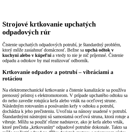
Strojové krtkovanie upchatých
odpadových rúr
Čistenie upchatých odpadových potrubí, je štandardný problém,
ktorý môže zasiahnuť domácnosť. Bežne sa
upchá odtok v
kuchyni alebo v kúpeľni
a vtedy to nie je nič príjemné. Čistenie
odpadu a odtokov by mal realizovať odborník.
Krtkovanie odpadov a potrubí – vibráciami a
rotáciou
Na elektromechanické krtkovanie a čistenie kanalizácie sa používa
prenosný prístroj s elektromotorom. V prípade upchatého odtoku sa
do neho zavedie rotujúca kefa alebo vrták na oceľovej strune.
Následným rotovaním a posúvaním kefy v odtoku a potrubí,
dochádza k jeho prečisteniu. Uvoľnia sa nánosy usadené v potrubí.
Štandardnými nástrojmi sú samostatná oceľová struna, ktorá rotuje a
vibruje. Môžu sa použiť rôzne nadstavce, ako je kefa alebo vrták,
ktoré prečistia „krtkovaním“ odpadové potrubie dokonale. Takto sa