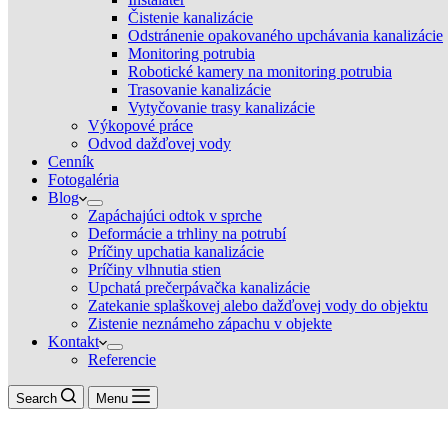
Čistenie kanalizácie
Odstránenie opakovaného upchávania kanalizácie
Monitoring potrubia
Robotické kamery na monitoring potrubia
Trasovanie kanalizácie
Vytyčovanie trasy kanalizácie
Výkopové práce
Odvod dažďovej vody
Cenník
Fotogaléria
Blog
Zapáchajúci odtok v sprche
Deformácie a trhliny na potrubí
Príčiny upchatia kanalizácie
Príčiny vlhnutia stien
Upchatá prečerpávačka kanalizácie
Zatekanie splaškovej alebo dažďovej vody do objektu
Zistenie neznámeho zápachu v objekte
Kontakt
Referencie
Search
Menu