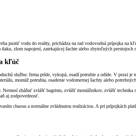
reba pustiť vodu do reality, prichádza na rad vodovodná prípojka na kľú
 tlaku, zlom napojení, zatekajúcej šachte alebo zbytočných prestojoch 
a kľúč
hú službu: firma príde, vykopá, osadí potrubie a odíde. V praxi je to 
eriálu, montáž potrubia, osadenie vodomernej šachty alebo potrebných
v. Nemusí zháňať zvlášť bagristu, zvlášť montážnikov, zvlášť technika 
 zaň aj zodpovednosť.
ovaním chaosu a normálne zvládnutou realizáciou. A pri prípojkách pla