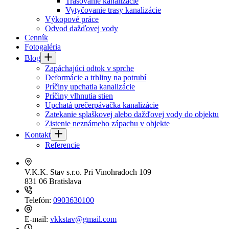
Trasovanie kanalizácie
Vytyčovanie trasy kanalizácie
Výkopové práce
Odvod dažďovej vody
Cenník
Fotogaléria
Blog
Zapáchajúci odtok v sprche
Deformácie a trhliny na potrubí
Príčiny upchatia kanalizácie
Príčiny vlhnutia stien
Upchatá prečerpávačka kanalizácie
Zatekanie splaškovej alebo dažďovej vody do objektu
Zistenie neznámeho zápachu v objekte
Kontakt
Referencie
V.K.K. Stav s.r.o.
Pri Vinohradoch 109
831 06 Bratislava
Telefón:
0903630100
E-mail:
vkkstav@gmail.com