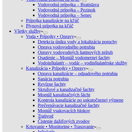
Vodovodná prípojka – Bratislava
Vodovodná prípojka – Pezinok
Vodovodná prípojka – Senec
Prípojka kanalizácie na kľúč
Plynová prípojka na kľúč
Všetky služby
Voda • Prípojky • Opravy
Detekcia úniku vody a lokalizácia poruchy
Oprava vodovodného potrubia
Opravy vodovodných liatinových prírub
Osadenie – Montáž vodomernej šachty
Vodoinštalatér – vodár – vodinštalatérske služby
Kanalizácia • Prípojky • Opravy
Oprava kanalizácie – odpadového potrubia
Sanácia potrubia
Revízne šachty
Skružové a kanalizačné šachty
Montáž kanalizačných šácht
Kontrola kanalizácie po uskutočnenej výmene
Prečerpávacie kanalizačné šachty
Montáž vsakovacích blokov
Trativod
Čistenie dažďových zvodov
Krtovanie • Monitoring • Trasovanie
Inštalatér