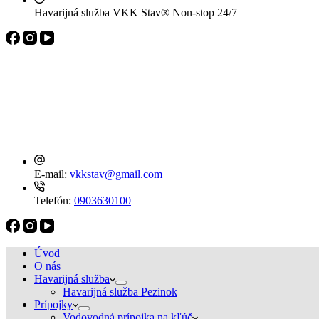
Havarijná služba VKK Stav®
Non-stop 24/7
E-mail:
vkkstav@gmail.com
Telefón:
0903630100
Úvod
O nás
Havarijná služba
Havarijná služba Pezinok
Prípojky
Vodovodná prípojka na kľúč