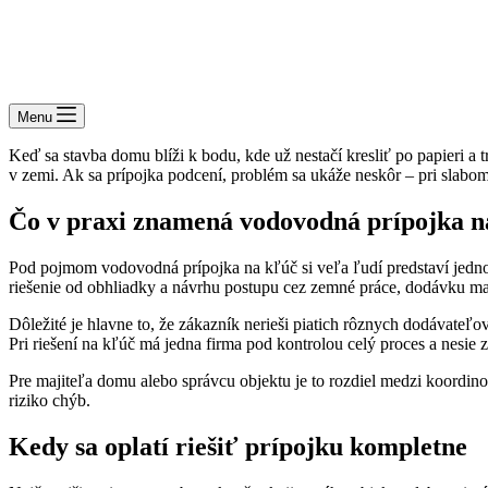
Menu
Keď sa stavba domu blíži k bodu, kde už nestačí kresliť po papieri a t
v zemi. Ak sa prípojka podcení, problém sa ukáže neskôr – pri slabom
Čo v praxi znamená vodovodná prípojka n
Pod pojmom vodovodná prípojka na kľúč si veľa ľudí predstaví jednoduc
riešenie od obhliadky a návrhu postupu cez zemné práce, dodávku mat
Dôležité je hlavne to, že zákazník nerieši piatich rôznych dodávateľo
Pri riešení na kľúč má jedna firma pod kontrolou celý proces a nesie
Pre majiteľa domu alebo správcu objektu je to rozdiel medzi koordin
riziko chýb.
Kedy sa oplatí riešiť prípojku kompletne