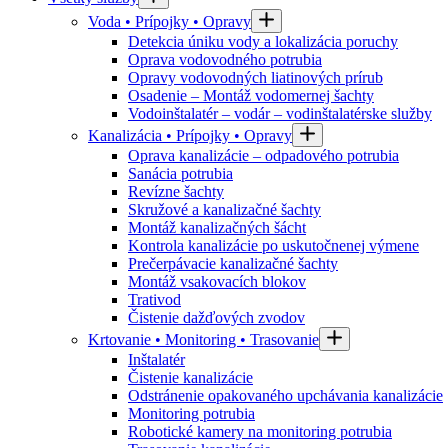
Voda • Prípojky • Opravy
Detekcia úniku vody a lokalizácia poruchy
Oprava vodovodného potrubia
Opravy vodovodných liatinových prírub
Osadenie – Montáž vodomernej šachty
Vodoinštalatér – vodár – vodinštalatérske služby
Kanalizácia • Prípojky • Opravy
Oprava kanalizácie – odpadového potrubia
Sanácia potrubia
Revízne šachty
Skružové a kanalizačné šachty
Montáž kanalizačných šácht
Kontrola kanalizácie po uskutočnenej výmene
Prečerpávacie kanalizačné šachty
Montáž vsakovacích blokov
Trativod
Čistenie dažďových zvodov
Krtovanie • Monitoring • Trasovanie
Inštalatér
Čistenie kanalizácie
Odstránenie opakovaného upchávania kanalizácie
Monitoring potrubia
Robotické kamery na monitoring potrubia