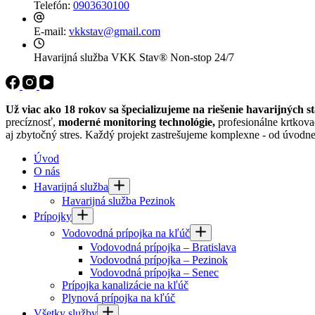
Telefón:
0903630100
E-mail:
vkkstav@gmail.com
Havarijná služba VKK Stav®
Non-stop 24/7
Už viac ako 18 rokov sa špecializujeme na riešenie havarijných s
precíznosť,
moderné monitoring technológie,
profesionálne krtkova
aj zbytočný stres. Každý projekt zastrešujeme komplexne - od úvodne
Úvod
O nás
Havarijná služba
Havarijná služba Pezinok
Prípojky
Vodovodná prípojka na kľúč
Vodovodná prípojka – Bratislava
Vodovodná prípojka – Pezinok
Vodovodná prípojka – Senec
Prípojka kanalizácie na kľúč
Plynová prípojka na kľúč
Všetky služby