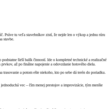
č. Práve tu veľa stavebníkov zistí, že nejde len o výkop a jednu rúru
na stavbe.
podstatne širší balík činností. Ide o kompletné technické a realizačné
 prvkov, až po finálne napojenie a odovzdanie hotového diela.
na trasovanie a potom ešte niekoho, kto po sebe dá terén do poriadku.
tí jednoduchá vec – čím menej prestojov a improvizácie, tým menšie