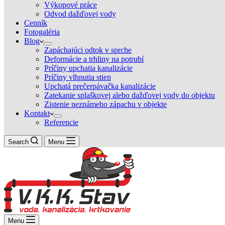
Výkopové práce
Odvod dažďovej vody
Cenník
Fotogaléria
Blog
Zapáchajúci odtok v sprche
Deformácie a trhliny na potrubí
Príčiny upchatia kanalizácie
Príčiny vlhnutia stien
Upchatá prečerpávačka kanalizácie
Zatekanie splaškovej alebo dažďovej vody do objektu
Zistenie neznámeho zápachu v objekte
Kontakt
Referencie
Search
Menu
Menu