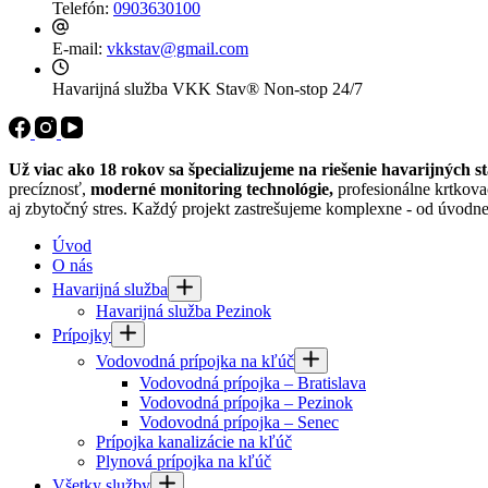
Telefón:
0903630100
E-mail:
vkkstav@gmail.com
Havarijná služba VKK Stav®
Non-stop 24/7
Už viac ako 18 rokov sa špecializujeme na riešenie havarijných s
precíznosť,
moderné monitoring technológie,
profesionálne krtkova
aj zbytočný stres. Každý projekt zastrešujeme komplexne - od úvodne
Úvod
O nás
Havarijná služba
Havarijná služba Pezinok
Prípojky
Vodovodná prípojka na kľúč
Vodovodná prípojka – Bratislava
Vodovodná prípojka – Pezinok
Vodovodná prípojka – Senec
Prípojka kanalizácie na kľúč
Plynová prípojka na kľúč
Všetky služby