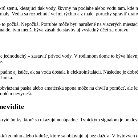
rú stenu, klesajúci tlak vody, škvrny na podlahe alebo vodu tam, kde
 pomaly. Vedia sa rozbehnúť veľmi rýchlo a z malej poruchy spraviť dra
e to počká. Nepočká. Potrubie môže byť narušené na viacerých miestac
 nájde, tým menší býva zásah do stavby aj výsledný účet za opravu.
e jednoduchý – zastaviť prívod vody. V rodinnom dome to býva hlavný 
e.
padne aj ističe, ak sa voda dostala k elektroinštalácii. Následne je do
chnika.
obviazaná páska alebo amatérska spona môže na chvíľu pomôcť, ale len
roblém nevyrieši.
nevidíte
skryté úniky, ktoré sa ukazujú nenápadne. Typickým signálom je pokles 
kkú zeminu alebo kaluže, ktoré sa objavujú aj bez dažďa. V bytových