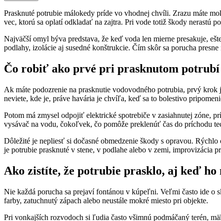
Prasknuté potrubie málokedy príde vo vhodnej chvíli. Zrazu máte mok
vec, ktorú sa oplatí odkladať na zajtra. Pri vode totiž škody nerastú
Najväčší omyl býva predstava, že keď voda len mierne presakuje, ešt
podlahy, izolácie aj susedné konštrukcie. Čím skôr sa porucha presne
Čo robiť ako prvé pri prasknutom potrubí
Ak máte podozrenie na prasknutie vodovodného potrubia, prvý krok j
neviete, kde je, práve havária je chvíľa, keď sa to bolestivo pripomeni
Potom má zmysel odpojiť elektrické spotrebiče v zasiahnutej zóne, prí
vysávač na vodu, čokoľvek, čo pomôže preklenúť čas do príchodu te
Dôležité je nepliesť si dočasné obmedzenie škody s opravou. Rýchlo 
je potrubie prasknuté v stene, v podlahe alebo v zemi, improvizácia p
Ako zistíte, že potrubie prasklo, aj keď ho 
Nie každá porucha sa prejaví fontánou v kúpeľni. Veľmi často ide o 
farby, zatuchnutý zápach alebo neustále mokré miesto pri objekte.
Pri vonkajších rozvodoch si ľudia často všimnú podmáčaný terén, mä