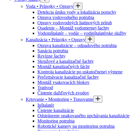
Voda • Prípojky • Opravy
Detekcia úniku vody a lokalizácia poruchy
Oprava vodovodného potrubia
Opravy vodovodných liatinových prírub
Osadenie – Montáž vodomernej šachty
Vodoinštalatér – vodár – vodinštalatérske služby
Kanalizácia • Prípojky • Opravy
Oprava kanalizácie – odpadového potrubia
Sanácia potrubia
Revízne šachty
Skružové a kanalizačné šachty
Montáž kanalizačných šácht
Kontrola kanalizácie po uskutočnenej výmene
Prečerpávacie kanalizačné šachty
Montáž vsakovacích blokov
Trativod
Čistenie dažďových zvodov
Krtovanie • Monitoring • Trasovanie
Inštalatér
Čistenie kanalizácie
Odstránenie opakovaného upchávania kanalizácie
Monitoring potrubia
Robotické kamery na monitoring potrubia