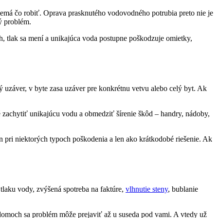
 nemá čo robiť. Oprava prasknutého vodovodného potrubia preto nie je
hý problém.
h, tlak sa mení a unikajúca voda postupne poškodzuje omietky,
uzáver, v byte zasa uzáver pre konkrétnu vetvu alebo celý byt. Ak
bré zachytiť unikajúcu vodu a obmedziť šírenie škôd – handry, nádoby,
 pri niektorých typoch poškodenia a len ako krátkodobé riešenie. Ak
tlaku vody, zvýšená spotreba na faktúre,
vlhnutie steny
, bublanie
 domoch sa problém môže prejaviť až u suseda pod vami. A vtedy už