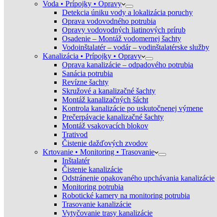
Voda • Prípojky • Opravy
Detekcia úniku vody a lokalizácia poruchy
Oprava vodovodného potrubia
Opravy vodovodných liatinových prírub
Osadenie – Montáž vodomernej šachty
Vodoinštalatér – vodár – vodinštalatérske služby
Kanalizácia • Prípojky • Opravy
Oprava kanalizácie – odpadového potrubia
Sanácia potrubia
Revízne šachty
Skružové a kanalizačné šachty
Montáž kanalizačných šácht
Kontrola kanalizácie po uskutočnenej výmene
Prečerpávacie kanalizačné šachty
Montáž vsakovacích blokov
Trativod
Čistenie dažďových zvodov
Krtovanie • Monitoring • Trasovanie
Inštalatér
Čistenie kanalizácie
Odstránenie opakovaného upchávania kanalizácie
Monitoring potrubia
Robotické kamery na monitoring potrubia
Trasovanie kanalizácie
Vytyčovanie trasy kanalizácie