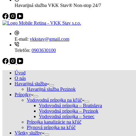
Havarijná služba VKK Stav®
Non-stop 24/7
E-mail:
vkkstav@gmail.com
Telefón:
0903630100
Úvod
O nás
Havarijná služba
Havarijná služba Pezinok
Prípojky
Vodovodná prípojka na kľúč
Vodovodná prípojka – Bratislava
Vodovodná prípojka – Pezinok
Vodovodná prípojka – Senec
Prípojka kanalizácie na kľúč
Plynová prípojka na kľúč
Všetky služby