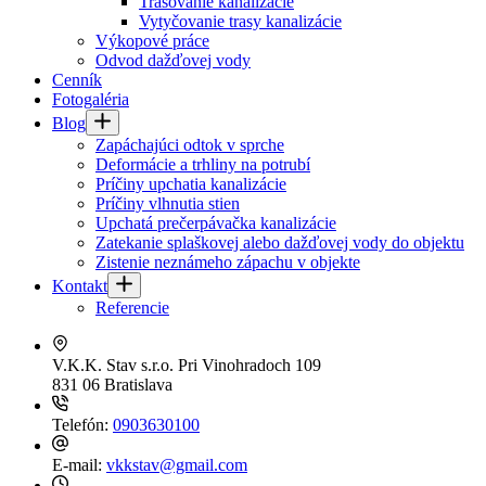
Trasovanie kanalizácie
Vytyčovanie trasy kanalizácie
Výkopové práce
Odvod dažďovej vody
Cenník
Fotogaléria
Blog
Zapáchajúci odtok v sprche
Deformácie a trhliny na potrubí
Príčiny upchatia kanalizácie
Príčiny vlhnutia stien
Upchatá prečerpávačka kanalizácie
Zatekanie splaškovej alebo dažďovej vody do objektu
Zistenie neznámeho zápachu v objekte
Kontakt
Referencie
V.K.K. Stav s.r.o.
Pri Vinohradoch 109
831 06 Bratislava
Telefón:
0903630100
E-mail:
vkkstav@gmail.com