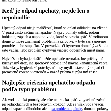
tie, ktoré ho reálne odstránia.
Keď je odpad upchatý, nejde len o
nepohodlie
Upchatý odpad nie je maličkosť, ktorú sa oplatí odkladať na víkend.
V praxi často začína nenápadne. Najprv pomalý odtok, potom
bublanie, zápach a napokon voda, ktorá sa vracia späť. V rodinnom
dome to môže znamenať problém na prípojke, v byte zas zanesené
potrubie alebo stúpačku. V prevádzke či bytovom dome býva škoda
ešte väčšia, lebo problém ovplyvní viacero odberných miest naraz.
Najväčšia chyba je riešiť každé upchatie rovnako. Iné príčiny má
kuchynský drez, iné sprchový odtok a iné hlavná kanalizačná vetva.
Tuk, vlasy, hygienické potreby, nánosy mydla, stavebný odpad či
prerastené korene v exteriéri – každá príčina si pýta iný zásah.
Najlepšie riešenia upchatého odpadu
podľa typu problému
Ak voda odteká pomaly, ale ešte nepreteká späť, zmysel má začať
pri jednoduchých a bezpečných krokoch. Ak sa však voda vracia,
odpad zapácha dlhodobo alebo
sa problém opakuje
, domáce pokusy