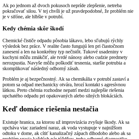
Ak po jednom až dvoch pokusoch nepríde zlepšenie, netreba
pokračovať silou. V tej chvíli je už pravdepodobné, že problém nie
je v sifóne, ale hlbšie v potrubí.
Kedy chémia skôr škodí
Chemické čističe odpadu pôsobia lákavo, lebo sľubujú rýchly
výsledok bez práce. V realite často fungujú len pri čiastočnom
zanesení a len na konkrétny typ nečistôt. Tukové usadeniny v
kuchyni môžu zmäkčiť, ale tvrdé nánosy alebo cudzie predmety
nerozpustia. Navyše môžu poškodiť tesnenia, staršie potrubia a
skomplikovať následný odborný zásah.
Problém je aj bezpečnostný. Ak sa chemikália v potrubí zastaví a
potom sa odpad mechanicky otvára, hrozí kontakt s agresívnou
látkou. Preto chémia rozhodne nepatrí medzi najlepšie riešenia
upchatého odpadu pri opakovaných alebo silných blokáciách.
Keď domáce riešenia nestačia
Existuje hranica, za ktorou už improvizácia zvyšuje škody. Ak sa
upcháva viac zariadení naraz, ak voda vystupuje v najnižšom
odtoku v dome, ak cítiť kanalizačný zápach dlhodobo alebo ak sa
problém vracia každých pár týždňov, treba odbornú diagnostiku.