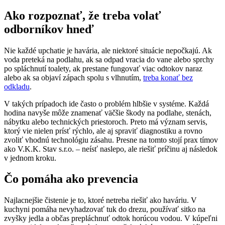
Ako rozpoznať, že treba volať
odborníkov hneď
Nie každé upchatie je havária, ale niektoré situácie nepočkajú. Ak
voda preteká na podlahu, ak sa odpad vracia do vane alebo sprchy
po spláchnutí toalety, ak prestane fungovať viac odtokov naraz
alebo ak sa objaví zápach spolu s vlhnutím,
treba konať bez
odkladu
.
V takých prípadoch ide často o problém hlbšie v systéme. Každá
hodina navyše môže znamenať väčšie škody na podlahe, stenách,
nábytku alebo technických priestoroch. Preto má význam servis,
ktorý vie nielen prísť rýchlo, ale aj spraviť diagnostiku a rovno
zvoliť vhodnú technológiu zásahu. Presne na tomto stojí prax tímov
ako V.K.K. Stav s.r.o. – neísť naslepo, ale riešiť príčinu aj následok
v jednom kroku.
Čo pomáha ako prevencia
Najlacnejšie čistenie je to, ktoré netreba riešiť ako haváriu. V
kuchyni pomáha nevyhadzovať tuk do drezu, používať sitko na
zvyšky jedla a občas prepláchnuť odtok horúcou vodou. V kúpeľni