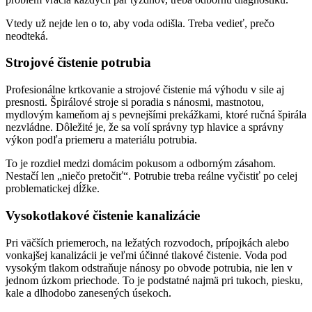
Vtedy už nejde len o to, aby voda odišla. Treba vedieť, prečo
neodteká.
Strojové čistenie potrubia
Profesionálne krtkovanie a strojové čistenie má výhodu v sile aj
presnosti. Špirálové stroje si poradia s nánosmi, mastnotou,
mydlovým kameňom aj s pevnejšími prekážkami, ktoré ručná špirála
nezvládne. Dôležité je, že sa volí správny typ hlavice a správny
výkon podľa priemeru a materiálu potrubia.
To je rozdiel medzi domácim pokusom a odborným zásahom.
Nestačí len „niečo pretočiť“. Potrubie treba reálne vyčistiť po celej
problematickej dĺžke.
Vysokotlakové čistenie kanalizácie
Pri väčších priemeroch, na ležatých rozvodoch, prípojkách alebo
vonkajšej kanalizácii je veľmi účinné tlakové čistenie. Voda pod
vysokým tlakom odstraňuje nánosy po obvode potrubia, nie len v
jednom úzkom priechode. To je podstatné najmä pri tukoch, piesku,
kale a dlhodobo zanesených úsekoch.