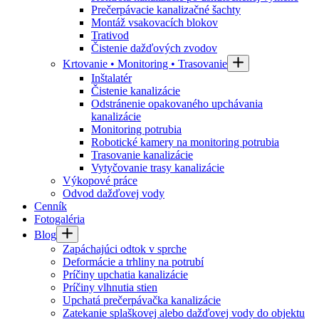
Prečerpávacie kanalizačné šachty
Montáž vsakovacích blokov
Trativod
Čistenie dažďových zvodov
Krtovanie • Monitoring • Trasovanie
Inštalatér
Čistenie kanalizácie
Odstránenie opakovaného upchávania
kanalizácie
Monitoring potrubia
Robotické kamery na monitoring potrubia
Trasovanie kanalizácie
Vytyčovanie trasy kanalizácie
Výkopové práce
Odvod dažďovej vody
Cenník
Fotogaléria
Blog
Zapáchajúci odtok v sprche
Deformácie a trhliny na potrubí
Príčiny upchatia kanalizácie
Príčiny vlhnutia stien
Upchatá prečerpávačka kanalizácie
Zatekanie splaškovej alebo dažďovej vody do objektu