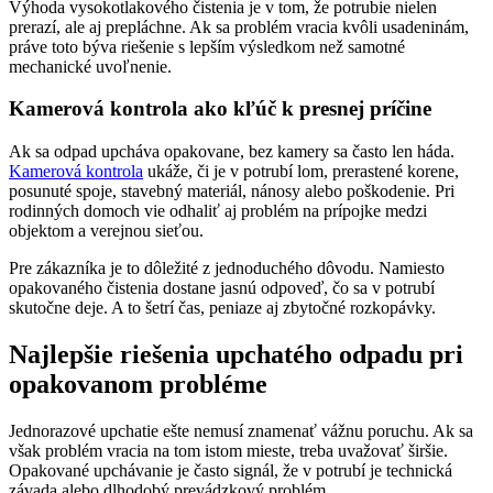
Výhoda vysokotlakového čistenia je v tom, že potrubie nielen
prerazí, ale aj prepláchne. Ak sa problém vracia kvôli usadeninám,
práve toto býva riešenie s lepším výsledkom než samotné
mechanické uvoľnenie.
Kamerová kontrola ako kľúč k presnej príčine
Ak sa odpad upcháva opakovane, bez kamery sa často len háda.
Kamerová kontrola
ukáže, či je v potrubí lom, prerastené korene,
posunuté spoje, stavebný materiál, nánosy alebo poškodenie. Pri
rodinných domoch vie odhaliť aj problém na prípojke medzi
objektom a verejnou sieťou.
Pre zákazníka je to dôležité z jednoduchého dôvodu. Namiesto
opakovaného čistenia dostane jasnú odpoveď, čo sa v potrubí
skutočne deje. A to šetrí čas, peniaze aj zbytočné rozkopávky.
Najlepšie riešenia upchatého odpadu pri
opakovanom probléme
Jednorazové upchatie ešte nemusí znamenať vážnu poruchu. Ak sa
však problém vracia na tom istom mieste, treba uvažovať širšie.
Opakované upchávanie je často signál, že v potrubí je technická
závada alebo dlhodobý prevádzkový problém.