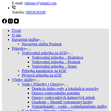
E-mail:
vkkstav@gmail.com
Telefón:
0903630100
Úvod
O nás
Havarijná služba
Havarijná služba Pezinok
Prípojky
Vodovodná prípojka na kľúč
Vodovodná prípojka – Bratislava
Vodovodná prípojka – Pezinok
Vodovodná prípojka – Senec
Prípojka kanalizácie na kľúč
Plynová prípojka na kľúč
Všetky služby
Voda • Prípojky • Opravy
Detekcia úniku vody a lokalizácia poruchy
Oprava vodovodného potrubia
Opravy vodovodných liatinových prírub
Osadenie – Montáž vodomernej šachty
Vodoinštalatér – vodár – vodinštalatérske služby
Kanalizácia • Prípojky • Opravy