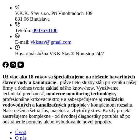
V.K.K. Stav s.r.o.
Pri Vinohradoch 109
831 06 Bratislava
Telefón:
0903630100
E-mail:
vkkstav@gmail.com
Havarijná služba VKK Stav®
Non-stop 24/7
Už viac ako 18 rokov sa špecializujeme na riešenie havarijných
stavov vody a kanalizácie
- práve tieto služby stáli pri vzniku našej
firmy a dodnes tvoria základ nášho know-how. Využívame
technickú precíznosť,
moderné monitoring technológie,
profesionálne krtkovacie stroje a zabezpečujeme aj
realizáciu
vodovodných a kanalizačných prípojok
v kompletnom rozsahu.
Naše riešenia šetria čas, majetok aj zbytočný stres. Každý projekt
zastrešujeme komplexne - od úvodnej diagnostiky potrubia až po
odstránenie poruchy alebo vybudovanie novej prípojky.
Úvod
O nás