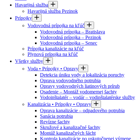
Havarijná služba
Havarijná služba Pezinok
Prípojky
Vodovodná prípojka na kľúč
Vodovodná prípojka – Bratislava
Vodovodná prípojka – Pezinok
Vodovodná prípojka – Senec
Prípojka kanalizácie na kľúč
Plynová prípojka na kľúč
Všetky služby
Voda • Prípojky • Opravy
Detekcia úniku vody a lokalizácia poruchy
Oprava vodovodného potrubia
Opravy vodovodných liatinových prírub
Osadenie – Montáž vodomernej šachty
Vodoinštalatér – vodár – vodinštalatérske služby
Kanalizácia • Prípojky • Opravy
Oprava kanalizácie – odpadového potrubia
Sanácia potrubia
Revízne šachty
Skružové a kanalizačné šachty
Montáž kanalizačných šácht
Kontrola kanalizácie po uskutočnenej výmene