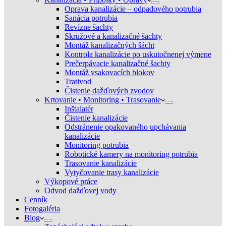
Oprava kanalizácie – odpadového potrubia
Sanácia potrubia
Revízne šachty
Skružové a kanalizačné šachty
Montáž kanalizačných šácht
Kontrola kanalizácie po uskutočnenej výmene
Prečerpávacie kanalizačné šachty
Montáž vsakovacích blokov
Trativod
Čistenie dažďových zvodov
Krtovanie • Monitoring • Trasovanie
Inštalatér
Čistenie kanalizácie
Odstránenie opakovaného upchávania
kanalizácie
Monitoring potrubia
Robotické kamery na monitoring potrubia
Trasovanie kanalizácie
Vytyčovanie trasy kanalizácie
Výkopové práce
Odvod dažďovej vody
Cenník
Fotogaléria
Blog