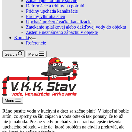
Zapáchajúci odtok v sprche
Deformácie a trhliny na potrubí
Príčiny upchatia kanalizácie
Príčiny vlhnutia stien
Upchatá prečerpávačka kanalizácie
Zatekanie splaškovej alebo dažďovej vody do objektu
Zistenie neznámeho zápachu v objekte
Kontakt
Referencie
Search
Menu
Menu
Ráno pustíte vodu v kuchyni a drez sa začne plniť. V kúpeľni buble
sifón, zo sprchy sa šíri zápach a voda odteká tak pomaly, že to už
nie je náhoda. Presne vtedy prichádzajú na rad najlepšie riešenia
upchatého odpadu – nie tie, ktoré problém na chvíľu prekryjú, ale