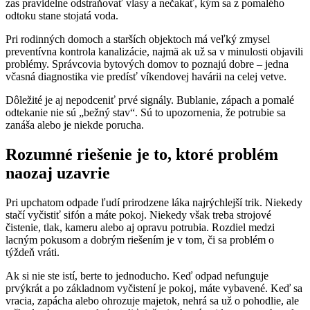
zas pravidelne odstraňovať vlasy a nečakať, kým sa z pomalého
odtoku stane stojatá voda.
Pri rodinných domoch a starších objektoch má veľký zmysel
preventívna kontrola kanalizácie, najmä ak už sa v minulosti objavili
problémy. Správcovia bytových domov to poznajú dobre – jedna
včasná diagnostika vie predísť víkendovej havárii na celej vetve.
Dôležité je aj nepodceniť prvé signály. Bublanie, zápach a pomalé
odtekanie nie sú „bežný stav“. Sú to upozornenia, že potrubie sa
zanáša alebo je niekde porucha.
Rozumné riešenie je to, ktoré problém
naozaj uzavrie
Pri upchatom odpade ľudí prirodzene láka najrýchlejší trik. Niekedy
stačí vyčistiť sifón a máte pokoj. Niekedy však treba strojové
čistenie, tlak, kameru alebo aj opravu potrubia. Rozdiel medzi
lacným pokusom a dobrým riešením je v tom, či sa problém o
týždeň vráti.
Ak si nie ste istí, berte to jednoducho. Keď odpad nefunguje
prvýkrát a po základnom vyčistení je pokoj, máte vybavené. Keď sa
vracia, zapácha alebo ohrozuje majetok, nehrá sa už o pohodlie, ale