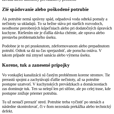
Zlé spádovanie alebo poškodené potrubie
Ak potrubie nemá správny spád, odpadová voda odteká pomaly a
nečistoty sa ukladajú. To sa bežne stáva pri starších rozvodoch,
neodborne prerobených kúpeľniach alebo pri dodatočných úpravách
kuchyne. Riešením nie je ďalšia dávka chémie, ale oprava alebo
prestavba problematického úseku.
Podobne je to pri prasknutom, zdeformovanom alebo prepadnutom
potrubí. Odtok sa dá na čas sprejazdniť, ale porucha ostáva. V
takom prípade má zmysel sanácia alebo výmena úseku.
Korene, tuk a zanesené prípojky
Vo vonkajšej kanalizácii sú častým problémom korene stromov. Tie
prerastú spojmi a zachytávajú ďalšie nečistoty, až sa potrubie
postupne uzatvorí. V kuchynských prevádzkach a domácnostiach
zas dominuje tuk. Ten sa nelepí len pri sifóne, ale po celej trase, kde
postupne znižuje priemer potrubia.
Tu už nestačí preraziť stred. Potrubie treba vyčistiť po stenách a
následne skontrolovať, či v ňom nezostala prekážka alebo technický
defekt.