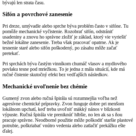
bývajú len strata času.
Sifón a povrchové zanesenie
Pri dreze, umývadle alebo sprche býva problém často v sifóne. Tu
pomôže mechanické vyčistenie. Rozobrať sifón, odstrániť
usadeniny a znovu ho správne zložiť je základ, ktorý vie vyriešiť
bežné lokálne zanesenie. Treba však pracovať opatrne. Ak je
tesnenie staré alebo sifón poškodený, po zásahu môže začať
pretekať.
Pri sprchách býva častým vinníkom chumáč vlasov a mydlového
povlaku tesne pod mriežkou. To je jedna z mála situácií, kde má
ručné čistenie skutočný efekt bez vedľajších následkov.
Mechanické uvoľnenie bez chémie
Gumený zvon alebo ručná špirála sú rozumnejšia voľba než
agresívne chemické prípravky. Zvon funguje dobre pri menšom
lokálnom upchatí, keď treba uvoľniť mäkký nános v blízkosti
výpuste. Ručná špirála vie preniknúť hlbšie, no len ak sa s ňou
pracuje správne. Neodborné použitie môže poškodiť staršie plastové
potrubie, poškriabať vnútro vedenia alebo zatlačiť prekážku ešte
ďalej.