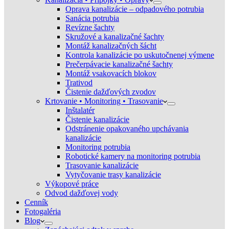
Oprava kanalizácie – odpadového potrubia
Sanácia potrubia
Revízne šachty
Skružové a kanalizačné šachty
Montáž kanalizačných šácht
Kontrola kanalizácie po uskutočnenej výmene
Prečerpávacie kanalizačné šachty
Montáž vsakovacích blokov
Trativod
Čistenie dažďových zvodov
Krtovanie • Monitoring • Trasovanie
Inštalatér
Čistenie kanalizácie
Odstránenie opakovaného upchávania
kanalizácie
Monitoring potrubia
Robotické kamery na monitoring potrubia
Trasovanie kanalizácie
Vytyčovanie trasy kanalizácie
Výkopové práce
Odvod dažďovej vody
Cenník
Fotogaléria
Blog