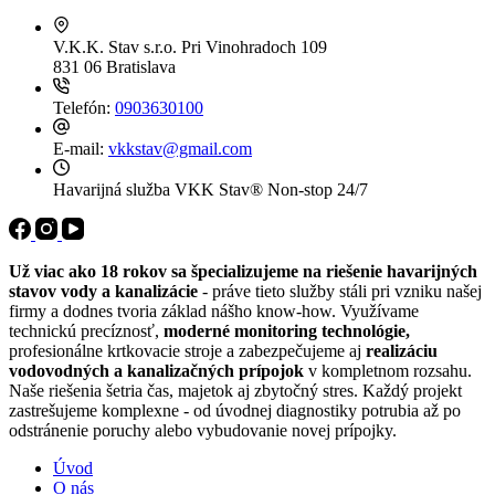
V.K.K. Stav s.r.o.
Pri Vinohradoch 109
831 06 Bratislava
Telefón:
0903630100
E-mail:
vkkstav@gmail.com
Havarijná služba VKK Stav®
Non-stop 24/7
Už viac ako 18 rokov sa špecializujeme na riešenie havarijných
stavov vody a kanalizácie
- práve tieto služby stáli pri vzniku našej
firmy a dodnes tvoria základ nášho know-how. Využívame
technickú precíznosť,
moderné monitoring technológie,
profesionálne krtkovacie stroje a zabezpečujeme aj
realizáciu
vodovodných a kanalizačných prípojok
v kompletnom rozsahu.
Naše riešenia šetria čas, majetok aj zbytočný stres. Každý projekt
zastrešujeme komplexne - od úvodnej diagnostiky potrubia až po
odstránenie poruchy alebo vybudovanie novej prípojky.
Úvod
O nás