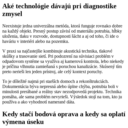
Aké technológie dávajú pri diagnostike
zmysel
Neexistuje jedna univerzálna metóda, ktorá funguje rovnako dobre
na každý objekt. Presný postup závisí od materiálu potrubia, hĺbky
uloženia, tlaku v rozvode, dostupnosti šácht a aj od toho, či ide o
haváriu v interiéri alebo na pozemku.
V praxi sa najčastejšie kombinuje akustická technika, tlakové
skúšky a trasovanie sietí. Pri podozrení na súvisiaci problém v
odpadovom systéme sa využíva aj kamerová kontrola, lebo niekedy
je príčina vlhnutia zamieňaná s poruchou kanalizácie. Skúsený tím
preto nerieši len jeden prístroj, ale celý kontext poruchy.
To je dôležité najmä pri starších domoch a rekonštrukciách.
Dokumentácia býva nepresná alebo úplne chýba, potrubia boli v
minulosti prerábané a reálny stav nezodpovedá projektu. Technika
pomáha, ale sama problém nevyrieši. Výsledok stojí na tom, kto ju
používa a ako vyhodnotí namerané dáta.
Kedy stačí bodová oprava a kedy sa oplatí
výmena úseku