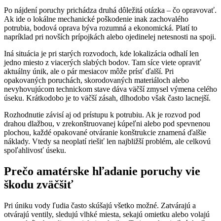
Po nájdení poruchy prichádza druhá dôležitá otázka – čo opravovať.
Ak ide o lokálne mechanické poškodenie inak zachovalého
potrubia, bodová oprava býva rozumná a ekonomická. Platí to
napríklad pri novších prípojkách alebo ojedinelej netesnosti na spoji.
Iná situácia je pri starých rozvodoch, kde lokalizácia odhalí len
jedno miesto z viacerých slabých bodov. Tam síce viete opraviť
aktuálny únik, ale o pár mesiacov môže prísť ďalší. Pri
opakovaných poruchách, skorodovaných materiáloch alebo
nevyhovujúcom technickom stave dáva väčší zmysel výmena celého
úseku. Krátkodobo je to väčší zásah, dlhodobo však často lacnejší.
Rozhodnutie závisí aj od prístupu k potrubiu. Ak je rozvod pod
drahou dlažbou, v zrekonštruovanej kúpeľni alebo pod spevnenou
plochou, každé opakované otváranie konštrukcie znamená ďalšie
náklady. Vtedy sa neoplatí riešiť len najbližší problém, ale celkovú
spoľahlivosť úseku.
Prečo amatérske hľadanie poruchy vie
škodu zväčšiť
Pri úniku vody ľudia často skúšajú všetko možné. Zatvárajú a
otvárajú ventily, sledujú vlhké miesta, sekajú omietku alebo volajú