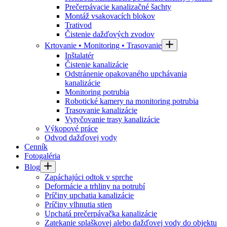
Prečerpávacie kanalizačné šachty
Montáž vsakovacích blokov
Trativod
Čistenie dažďových zvodov
Krtovanie • Monitoring • Trasovanie
Inštalatér
Čistenie kanalizácie
Odstránenie opakovaného upchávania
kanalizácie
Monitoring potrubia
Robotické kamery na monitoring potrubia
Trasovanie kanalizácie
Vytyčovanie trasy kanalizácie
Výkopové práce
Odvod dažďovej vody
Cenník
Fotogaléria
Blog
Zapáchajúci odtok v sprche
Deformácie a trhliny na potrubí
Príčiny upchatia kanalizácie
Príčiny vlhnutia stien
Upchatá prečerpávačka kanalizácie
Zatekanie splaškovej alebo dažďovej vody do objektu