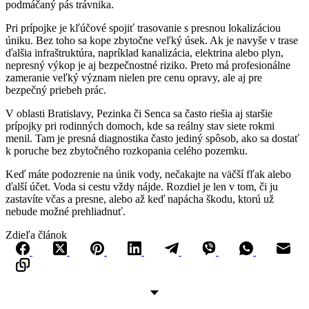
podmáčaný pás trávnika.
Pri prípojke je kľúčové spojiť trasovanie s presnou lokalizáciou
úniku. Bez toho sa kope zbytočne veľký úsek. Ak je navyše v trase
ďalšia infraštruktúra, napríklad kanalizácia, elektrina alebo plyn,
nepresný výkop je aj bezpečnostné riziko. Preto má profesionálne
zameranie veľký význam nielen pre cenu opravy, ale aj pre
bezpečný priebeh prác.
V oblasti Bratislavy, Pezinka či Senca sa často riešia aj staršie
prípojky pri rodinných domoch, kde sa reálny stav siete rokmi
menil. Tam je presná diagnostika často jediný spôsob, ako sa dostať
k poruche bez zbytočného rozkopania celého pozemku.
Keď máte podozrenie na únik vody, nečakajte na väčší fľak alebo
ďalší účet. Voda si cestu vždy nájde. Rozdiel je len v tom, či ju
zastavíte včas a presne, alebo až keď napácha škodu, ktorú už
nebude možné prehliadnuť.
Zdieľa článok