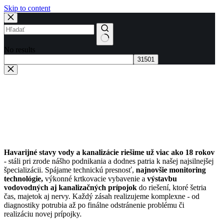
Skip to content
No results
Havarijné stavy vody a kanalizácie riešime už viac ako 18 rokov
- stáli pri zrode nášho podnikania a dodnes patria k našej najsilnejšej
špecializácii. Spájame technickú presnosť,
najnovšie monitoring
technológie,
výkonné krtkovacie vybavenie a
výstavbu
vodovodných aj kanalizačných prípojok
do riešení, ktoré šetria
čas, majetok aj nervy. Každý zásah realizujeme komplexne - od
diagnostiky potrubia až po finálne odstránenie problému či
realizáciu novej prípojky.