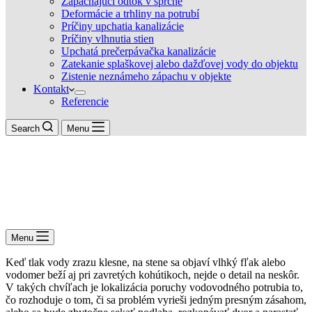
Zapáchajúci odtok v sprche
Deformácie a trhliny na potrubí
Príčiny upchatia kanalizácie
Príčiny vlhnutia stien
Upchatá prečerpávačka kanalizácie
Zatekanie splaškovej alebo dažďovej vody do objektu
Zistenie neznámeho zápachu v objekte
Kontakt
Referencie
Search
Menu
Menu
Keď tlak vody zrazu klesne, na stene sa objaví vlhký fľak alebo
vodomer beží aj pri zavretých kohútikoch, nejde o detail na neskôr.
V takých chvíľach je lokalizácia poruchy vodovodného potrubia to,
čo rozhoduje o tom, či sa problém vyrieši jedným presným zásahom,