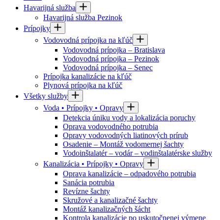
Havarijná služba
Havarijná služba Pezinok
Prípojky
Vodovodná prípojka na kľúč
Vodovodná prípojka – Bratislava
Vodovodná prípojka – Pezinok
Vodovodná prípojka – Senec
Prípojka kanalizácie na kľúč
Plynová prípojka na kľúč
Všetky služby
Voda • Prípojky • Opravy
Detekcia úniku vody a lokalizácia poruchy
Oprava vodovodného potrubia
Opravy vodovodných liatinových prírub
Osadenie – Montáž vodomernej šachty
Vodoinštalatér – vodár – vodinštalatérske služby
Kanalizácia • Prípojky • Opravy
Oprava kanalizácie – odpadového potrubia
Sanácia potrubia
Revízne šachty
Skružové a kanalizačné šachty
Montáž kanalizačných šácht
Kontrola kanalizácie po uskutočnenej výmene