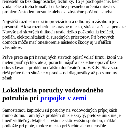
remeselníka bez diagnostickej techniky. To je pochopiteľné, keď
voda tečie a treba konať. Lenže bez presného určenia miesta sa
problém často len presunie alebo sa zbytočne poškodí stavba.
Najväčší rozdiel medzi improvizáciou a odborným zásahom je v
presnosti. Ak sa rozoberie nesprávne miesto, stráca sa čas aj peniaze.
Navyše pri skrytých únikoch rastie riziko poškodenia izolácií,
podláh, elektroinštalácií či susedných priestorov. Pri bytových
domoch môže mať oneskorenie následok škody aj u ďalších
vlastníkov.
Práve preto sa pri havarijných stavoch oplatí volať firmu, ktorá vie
nielen prísť rýchlo, ale aj poruchu nájsť a následne opraviť bez
odovzdávania problému ďalším dodávateľom. V.K.K. Stav s.r.o.
rieši práve tieto situácie v praxi – od diagnostiky až po samotný
zásah.
Lokalizácia poruchy vodovodného
potrubia pri
prípojke v zemi
Samostatnou kapitolou sú poruchy na vodovodných prípojkách
mimo domu. Tam býva problém dlhšie skrytý, pretože únik nie je
hneď viditeľný. Majiteľ si všimne skôr vyššiu spotrebu, mäkké
podložie pri plote, mokré miesto pri šachte alebo neustále