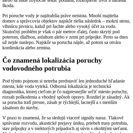
alebo sa bude zbytočne sekať podlaha, rozkopávať dvor a narastať
škoda.
Pri poruche vody je najdrahšia práve neistota. Mnohí majitelia
domov a správcovia objektov najskôr riešia následok – mokrú stenu,
vlhnúcu pivnicu, kaluž pri šachte alebo vysoký účet za vodu.
Skutočný problém je však o pár metrov ďalej, často skrytý pod
poterom, dlažbou, asfaltom alebo v zemi pri prípojke. Preto sa dnes
už nejde naslepo. Najskôr sa porucha nájde, až potom sa otvára
konštrukcia alebo zemina.
Čo znamená lokalizácia poruchy
vodovodného potrubia
Pod týmto pojmom si netreba predstaviť len jednoduché hľadanie
miesta, kde voda vyteká. Odborná lokalizácia je technická
diagnostika, ktorej cieľom je čo najpresnejšie určiť miesto poruchy,
rozsah poškodenia a vhodný spôsob opravy. Rozdiel je zásadný. Ak
sa porucha trafí presne, zásah je rýchlejší, lacnejší a s menším
zásahom do stavby.
V praxi to znamená, že sa sledujú viaceré signály naraz. Tlakové
správanie rozvodu, akustické prejavy úniku, priebeh trasy potrubia,
stav prípojky a v niektorých prípadoch aj súvis s okolitými sieťami.