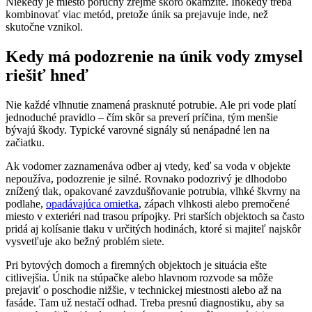
Niekedy je miesto poruchy zrejmé skoro okamžite. Inokedy treba
kombinovať viac metód, pretože únik sa prejavuje inde, než
skutočne vznikol.
Kedy má podozrenie na únik vody zmysel
riešiť hneď
Nie každé vlhnutie znamená prasknuté potrubie. Ale pri vode platí
jednoduché pravidlo – čím skôr sa preverí príčina, tým menšie
bývajú škody. Typické varovné signály sú nenápadné len na
začiatku.
Ak vodomer zaznamenáva odber aj vtedy, keď sa voda v objekte
nepoužíva, podozrenie je silné. Rovnako podozrivý je dlhodobo
znížený tlak, opakované zavzdušňovanie potrubia, vlhké škvrny na
podlahe,
opadávajúca omietka
, zápach vlhkosti alebo premočené
miesto v exteriéri nad trasou prípojky. Pri starších objektoch sa často
pridá aj kolísanie tlaku v určitých hodinách, ktoré si majiteľ najskôr
vysvetľuje ako bežný problém siete.
Pri bytových domoch a firemných objektoch je situácia ešte
citlivejšia. Únik na stúpačke alebo hlavnom rozvode sa môže
prejaviť o poschodie nižšie, v technickej miestnosti alebo až na
fasáde. Tam už nestačí odhad. Treba presnú diagnostiku, aby sa