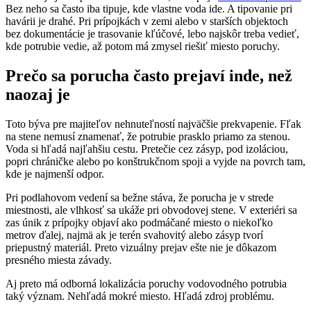
Bez neho sa často iba tipuje, kde vlastne voda ide. A tipovanie pri
havárii je drahé. Pri prípojkách v zemi alebo v starších objektoch
bez dokumentácie je trasovanie kľúčové, lebo najskôr treba vedieť,
kde potrubie vedie, až potom má zmysel riešiť miesto poruchy.
Prečo sa porucha často prejaví inde, než
naozaj je
Toto býva pre majiteľov nehnuteľností najväčšie prekvapenie. Fľak
na stene nemusí znamenať, že potrubie prasklo priamo za stenou.
Voda si hľadá najľahšiu cestu. Pretečie cez zásyp, pod izoláciou,
popri chráničke alebo po konštrukčnom spoji a vyjde na povrch tam,
kde je najmenší odpor.
Pri podlahovom vedení sa bežne stáva, že porucha je v strede
miestnosti, ale vlhkosť sa ukáže pri obvodovej stene. V exteriéri sa
zas únik z prípojky objaví ako podmáčané miesto o niekoľko
metrov ďalej, najmä ak je terén svahovitý alebo zásyp tvorí
priepustný materiál. Preto vizuálny prejav ešte nie je dôkazom
presného miesta závady.
Aj preto má odborná lokalizácia poruchy vodovodného potrubia
taký význam. Nehľadá mokré miesto. Hľadá zdroj problému.