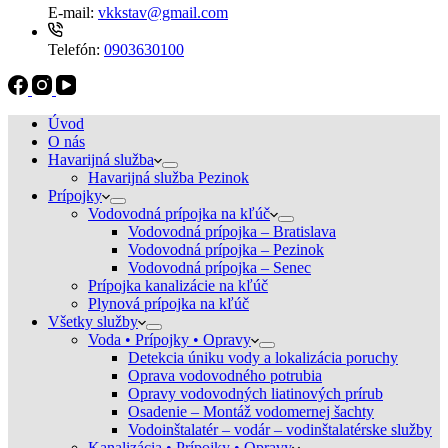
E-mail:
vkkstav@gmail.com
Telefón:
0903630100
Úvod
O nás
Havarijná služba
Havarijná služba Pezinok
Prípojky
Vodovodná prípojka na kľúč
Vodovodná prípojka – Bratislava
Vodovodná prípojka – Pezinok
Vodovodná prípojka – Senec
Prípojka kanalizácie na kľúč
Plynová prípojka na kľúč
Všetky služby
Voda • Prípojky • Opravy
Detekcia úniku vody a lokalizácia poruchy
Oprava vodovodného potrubia
Opravy vodovodných liatinových prírub
Osadenie – Montáž vodomernej šachty
Vodoinštalatér – vodár – vodinštalatérske služby
Kanalizácia • Prípojky • Opravy