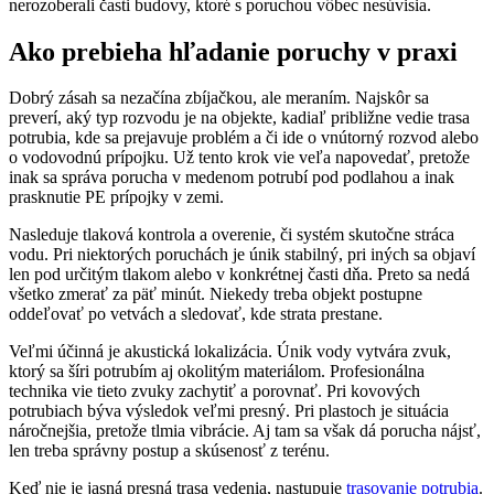
nerozoberali časti budovy, ktoré s poruchou vôbec nesúvisia.
Ako prebieha hľadanie poruchy v praxi
Dobrý zásah sa nezačína zbíjačkou, ale meraním. Najskôr sa
preverí, aký typ rozvodu je na objekte, kadiaľ približne vedie trasa
potrubia, kde sa prejavuje problém a či ide o vnútorný rozvod alebo
o vodovodnú prípojku. Už tento krok vie veľa napovedať, pretože
inak sa správa porucha v medenom potrubí pod podlahou a inak
prasknutie PE prípojky v zemi.
Nasleduje tlaková kontrola a overenie, či systém skutočne stráca
vodu. Pri niektorých poruchách je únik stabilný, pri iných sa objaví
len pod určitým tlakom alebo v konkrétnej časti dňa. Preto sa nedá
všetko zmerať za päť minút. Niekedy treba objekt postupne
oddeľovať po vetvách a sledovať, kde strata prestane.
Veľmi účinná je akustická lokalizácia. Únik vody vytvára zvuk,
ktorý sa šíri potrubím aj okolitým materiálom. Profesionálna
technika vie tieto zvuky zachytiť a porovnať. Pri kovových
potrubiach býva výsledok veľmi presný. Pri plastoch je situácia
náročnejšia, pretože tlmia vibrácie. Aj tam sa však dá porucha nájsť,
len treba správny postup a skúsenosť z terénu.
Keď nie je jasná presná trasa vedenia, nastupuje
trasovanie potrubia
.